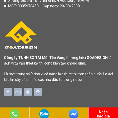
◼️ Xưởng: 58/6M Tổ 1, Nhị Bình, H.Hóc Môn, TP.HCM
◼️ MST: 0305970450 – Cấp ngày: 20/08/2008
Công ty TNHH SX TM Mũi Tên Vàn
g thương hiệu
GOADESIGN
là
đơn vị tư vấn thiết kế, thi công kiến tạo không gian.
Là một trong số ít đơn vị có năng lực thực thi trên toàn quốc. Là đối
tác tin cậy của nhiều các nhà đầu tư trong nước.
Zalo
Nhận
báo giá