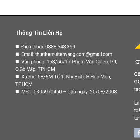
Thông Tin Liên Hệ
◼️ Điện thoại:
0888.548.399
◼️ Email: thietkemuitenvang.com@gmail.com
◼️ Văn phòng: 158/56/17 Phạm Văn Chiêu, P.9,
Q.Gò Vấp, TP.HCM
Cô
◼️ Xưởng: 58/6M Tổ 1, Nhị Bình, H.Hóc Môn,
G
TP.HCM
tạ
◼️ MST: 0305970450 – Cấp ngày: 20/08/2008
Là
to
tư