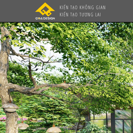
KIẾN TẠO KHÔNG GIAN
KIẾN TẠO TƯƠNG LAI